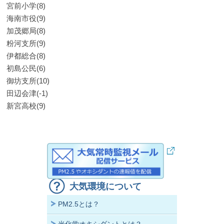
宮前小学(8)
海南市役(9)
加茂郷局(8)
粉河支所(9)
伊都総合(8)
初島公民(6)
御坊支所(10)
田辺会津(-1)
新宮高校(9)
大気環境について
PM2.5とは？