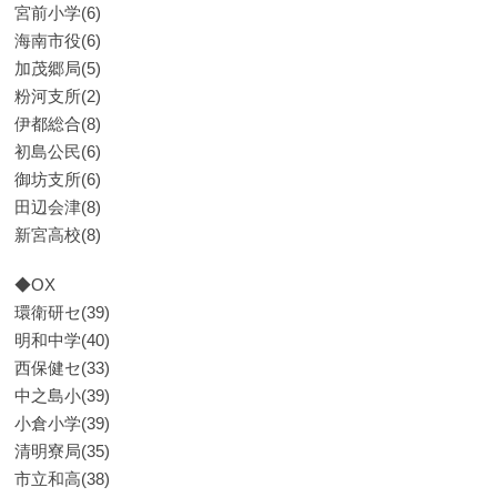
宮前小学(6)
海南市役(6)
加茂郷局(5)
粉河支所(2)
伊都総合(8)
初島公民(6)
御坊支所(6)
田辺会津(8)
新宮高校(8)
◆OX
環衛研セ(39)
明和中学(40)
西保健セ(33)
中之島小(39)
小倉小学(39)
清明寮局(35)
市立和高(38)