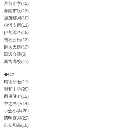
宮前小学(19)
海南市役(12)
加茂郷局(10)
粉河支所(11)
伊都総合(18)
初島公民(13)
御坊支所(12)
田辺会津(5)
新宮高校(11)
◆OX
環衛研セ(17)
明和中学(20)
西保健セ(12)
中之島小(14)
小倉小学(20)
清明寮局(22)
市立和高(10)