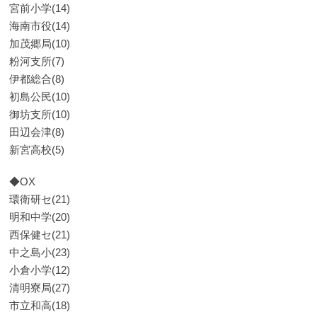
宮前小学(14)
海南市役(14)
加茂郷局(10)
粉河支所(7)
伊都総合(8)
初島公民(10)
御坊支所(10)
田辺会津(8)
新宮高校(5)
◆OX
環衛研セ(21)
明和中学(20)
西保健セ(21)
中之島小(23)
小倉小学(12)
清明寮局(27)
市立和高(18)