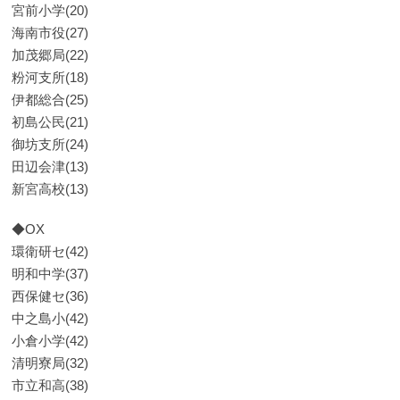
宮前小学(20)
海南市役(27)
加茂郷局(22)
粉河支所(18)
伊都総合(25)
初島公民(21)
御坊支所(24)
田辺会津(13)
新宮高校(13)
◆OX
環衛研セ(42)
明和中学(37)
西保健セ(36)
中之島小(42)
小倉小学(42)
清明寮局(32)
市立和高(38)