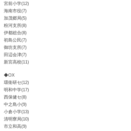
宮前小学(12)
海南市役(7)
加茂郷局(5)
粉河支所(8)
伊都総合(8)
初島公民(7)
御坊支所(7)
田辺会津(7)
新宮高校(11)
◆OX
環衛研セ(12)
明和中学(17)
西保健セ(8)
中之島小(9)
小倉小学(13)
清明寮局(10)
市立和高(9)