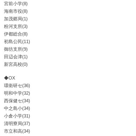
宮前小学(8)
海南市役(8)
加茂郷局(1)
粉河支所(3)
伊都総合(8)
初島公民(11)
御坊支所(9)
田辺会津(1)
新宮高校(0)
◆OX
環衛研セ(36)
明和中学(32)
西保健セ(34)
中之島小(34)
小倉小学(31)
清明寮局(37)
市立和高(34)