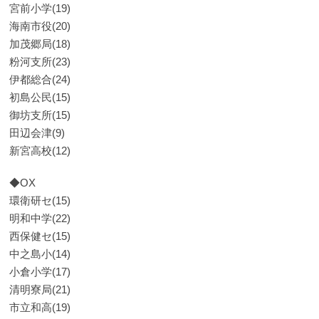
宮前小学(19)
海南市役(20)
加茂郷局(18)
粉河支所(23)
伊都総合(24)
初島公民(15)
御坊支所(15)
田辺会津(9)
新宮高校(12)
◆OX
環衛研セ(15)
明和中学(22)
西保健セ(15)
中之島小(14)
小倉小学(17)
清明寮局(21)
市立和高(19)