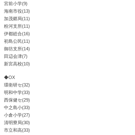
宮前小学(9)
海南市役(13)
加茂郷局(11)
粉河支所(11)
伊都総合(16)
初島公民(11)
御坊支所(14)
田辺会津(7)
新宮高校(10)
◆OX
環衛研セ(32)
明和中学(33)
西保健セ(29)
中之島小(33)
小倉小学(27)
清明寮局(30)
市立和高(33)