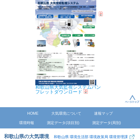
和歌山県大気監視システムパン
フレットダウンロード
HOME
大気環境について
速報マップ
環境時報
測定データ(項目別)
測定データ(局別)
和歌山県の大気環境
和歌山県 環境生活部 環境政策局 環境管理課