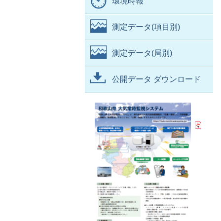
環境時報
測定データ(項目別)
測定データ(局別)
公開データ ダウンロード