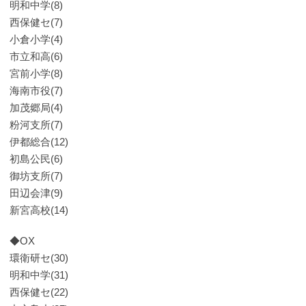
明和中学(8)
西保健セ(7)
小倉小学(4)
市立和高(6)
宮前小学(8)
海南市役(7)
加茂郷局(4)
粉河支所(7)
伊都総合(12)
初島公民(6)
御坊支所(7)
田辺会津(9)
新宮高校(14)
◆OX
環衛研セ(30)
明和中学(31)
西保健セ(22)