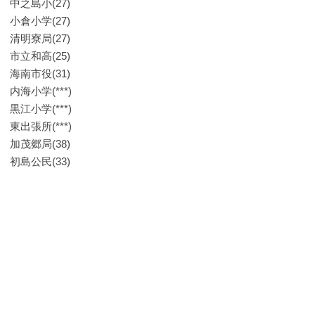
中之島小(27)
小倉小学(27)
清明寮局(27)
市立和高(25)
海南市役(31)
内海小学(***)
黒江小学(***)
東出張所(***)
加茂郷局(38)
初島公民(33)