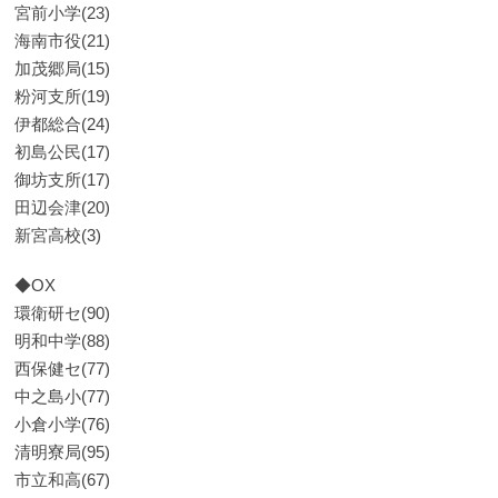
宮前小学(23)
海南市役(21)
加茂郷局(15)
粉河支所(19)
伊都総合(24)
初島公民(17)
御坊支所(17)
田辺会津(20)
新宮高校(3)
◆OX
環衛研セ(90)
明和中学(88)
西保健セ(77)
中之島小(77)
小倉小学(76)
清明寮局(95)
市立和高(67)