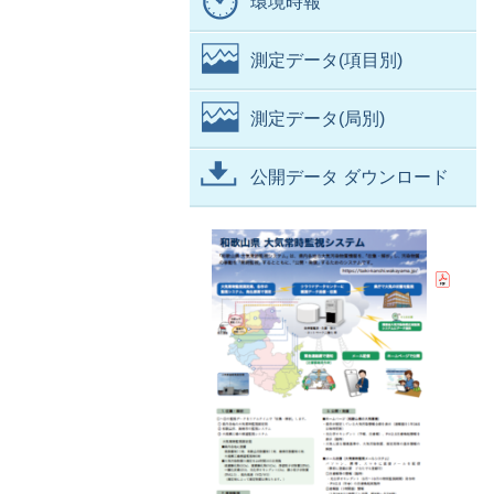
環境時報
測定データ(項目別)
測定データ(局別)
公開データ ダウンロード