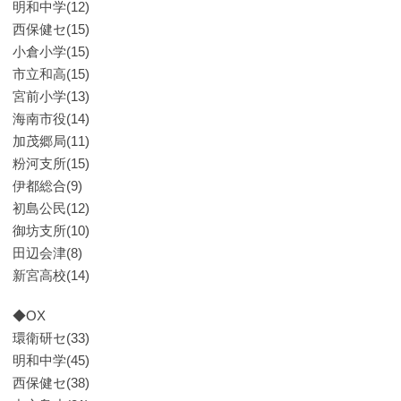
明和中学(12)
西保健セ(15)
小倉小学(15)
市立和高(15)
宮前小学(13)
海南市役(14)
加茂郷局(11)
粉河支所(15)
伊都総合(9)
初島公民(12)
御坊支所(10)
田辺会津(8)
新宮高校(14)
◆OX
環衛研セ(33)
明和中学(45)
西保健セ(38)