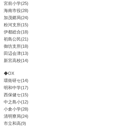
宮前小学(25)
海南市役(28)
加茂郷局(24)
粉河支所(15)
伊都総合(18)
初島公民(21)
御坊支所(18)
田辺会津(13)
新宮高校(14)
◆OX
環衛研セ(14)
明和中学(17)
西保健セ(15)
中之島小(12)
小倉小学(28)
清明寮局(24)
市立和高(9)