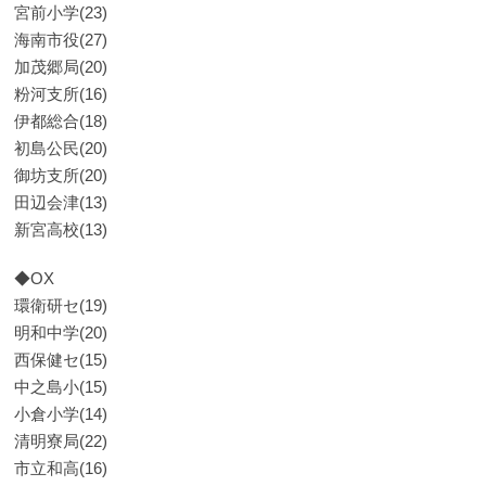
宮前小学(23)
海南市役(27)
加茂郷局(20)
粉河支所(16)
伊都総合(18)
初島公民(20)
御坊支所(20)
田辺会津(13)
新宮高校(13)
◆OX
環衛研セ(19)
明和中学(20)
西保健セ(15)
中之島小(15)
小倉小学(14)
清明寮局(22)
市立和高(16)