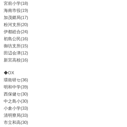
宮前小学(18)
海南市役(19)
加茂郷局(17)
粉河支所(20)
伊都総合(24)
初島公民(16)
御坊支所(15)
田辺会津(12)
新宮高校(16)
◆OX
環衛研セ(36)
明和中学(39)
西保健セ(30)
中之島小(30)
小倉小学(33)
清明寮局(33)
市立和高(30)