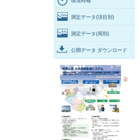
環境時報
測定データ(項目別)
測定データ(局別)
公開データ ダウンロード