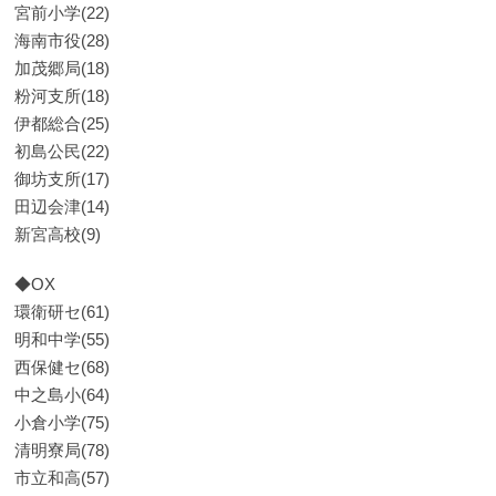
宮前小学(22)
海南市役(28)
加茂郷局(18)
粉河支所(18)
伊都総合(25)
初島公民(22)
御坊支所(17)
田辺会津(14)
新宮高校(9)
◆OX
環衛研セ(61)
明和中学(55)
西保健セ(68)
中之島小(64)
小倉小学(75)
清明寮局(78)
市立和高(57)