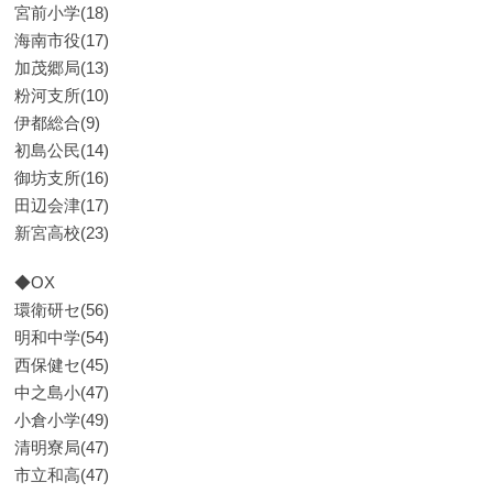
宮前小学(18)
海南市役(17)
加茂郷局(13)
粉河支所(10)
伊都総合(9)
初島公民(14)
御坊支所(16)
田辺会津(17)
新宮高校(23)
◆OX
環衛研セ(56)
明和中学(54)
西保健セ(45)
中之島小(47)
小倉小学(49)
清明寮局(47)
市立和高(47)