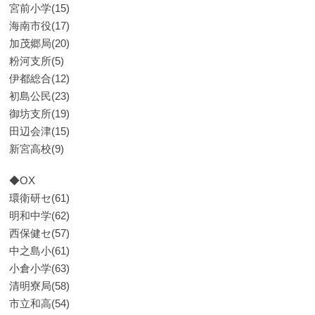
宮前小学(15)
海南市役(17)
加茂郷局(20)
粉河支所(5)
伊都総合(12)
初島公民(23)
御坊支所(19)
田辺会津(15)
新宮高校(9)
◆OX
環衛研セ(61)
明和中学(62)
西保健セ(57)
中之島小(61)
小倉小学(63)
清明寮局(58)
市立和高(54)