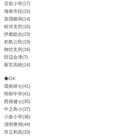
宮前小学(17)
海南市役(15)
加茂郷局(14)
粉河支所(16)
伊都総合(19)
初島公民(19)
御坊支所(16)
田辺会津(7)
新宮高校(14)
◆OX
環衛研セ(41)
明和中学(41)
西保健セ(35)
中之島小(37)
小倉小学(36)
清明寮局(44)
市立和高(33)