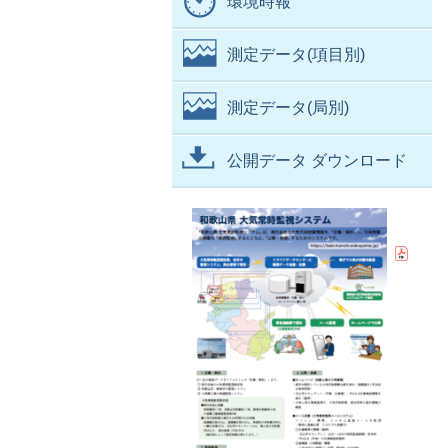
環境時報
測定データ(項目別)
測定データ(局別)
公開データ ダウンロード