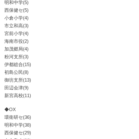
明和中学(5)
西保健セ(5)
小倉小学(4)
市立和高(3)
宮前小学(4)
海南市役(2)
加茂郷局(4)
粉河支所(3)
伊都総合(15)
初島公民(8)
御坊支所(13)
田辺会津(9)
新宮高校(11)
◆OX
環衛研セ(36)
明和中学(38)
西保健セ(29)