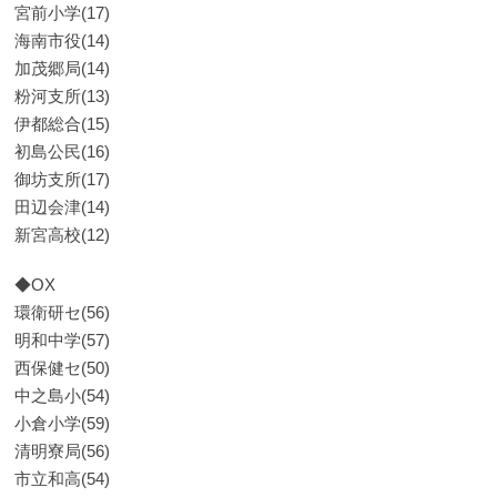
宮前小学(17)
海南市役(14)
加茂郷局(14)
粉河支所(13)
伊都総合(15)
初島公民(16)
御坊支所(17)
田辺会津(14)
新宮高校(12)
◆OX
環衛研セ(56)
明和中学(57)
西保健セ(50)
中之島小(54)
小倉小学(59)
清明寮局(56)
市立和高(54)