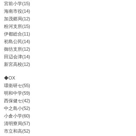
宮前小学(15)
海南市役(14)
加茂郷局(12)
粉河支所(15)
伊都総合(11)
初島公民(14)
御坊支所(12)
田辺会津(14)
新宮高校(12)
◆OX
環衛研セ(55)
明和中学(59)
西保健セ(42)
中之島小(52)
小倉小学(60)
清明寮局(57)
市立和高(52)