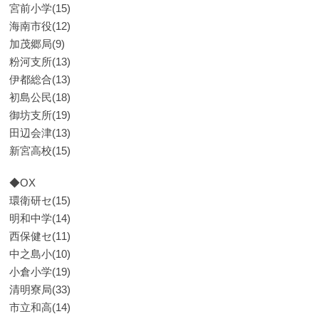
宮前小学(15)
海南市役(12)
加茂郷局(9)
粉河支所(13)
伊都総合(13)
初島公民(18)
御坊支所(19)
田辺会津(13)
新宮高校(15)
◆OX
環衛研セ(15)
明和中学(14)
西保健セ(11)
中之島小(10)
小倉小学(19)
清明寮局(33)
市立和高(14)