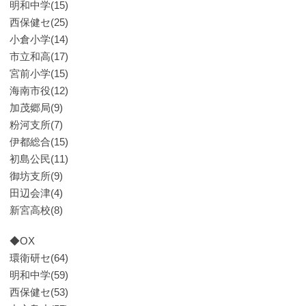
明和中学(15)
西保健セ(25)
小倉小学(14)
市立和高(17)
宮前小学(15)
海南市役(12)
加茂郷局(9)
粉河支所(7)
伊都総合(15)
初島公民(11)
御坊支所(9)
田辺会津(4)
新宮高校(8)
◆OX
環衛研セ(64)
明和中学(59)
西保健セ(53)