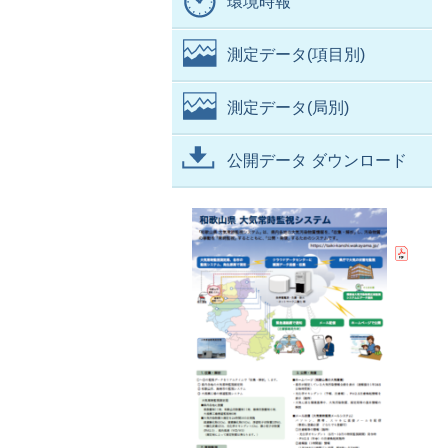
環境時報
測定データ(項目別)
測定データ(局別)
公開データ ダウンロード