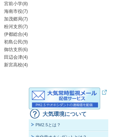
宮前小学(8)
海南市役(7)
加茂郷局(7)
粉河支所(7)
伊都総合(4)
初島公民(9)
御坊支所(6)
田辺会津(4)
新宮高校(4)
大気環境について
PM2.5とは？