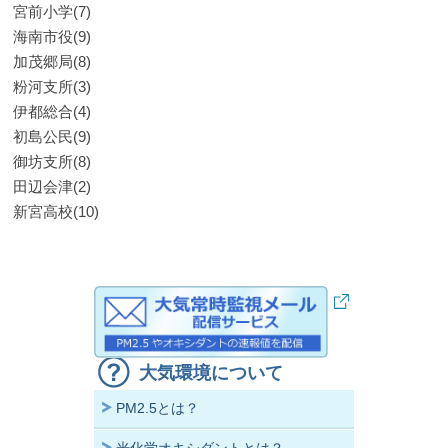
宮前小学(7)
海南市役(9)
加茂郷局(8)
粉河支所(3)
伊都総合(4)
初島公民(9)
御坊支所(8)
田辺会津(2)
新宮高校(10)
大気環境について
PM2.5とは？