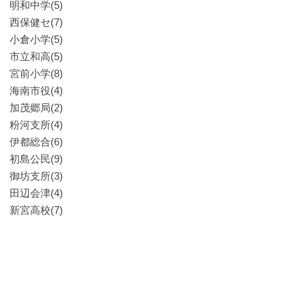
明和中学(5)
西保健セ(7)
小倉小学(5)
市立和高(5)
宮前小学(8)
海南市役(4)
加茂郷局(2)
粉河支所(4)
伊都総合(6)
初島公民(9)
御坊支所(3)
田辺会津(4)
新宮高校(7)