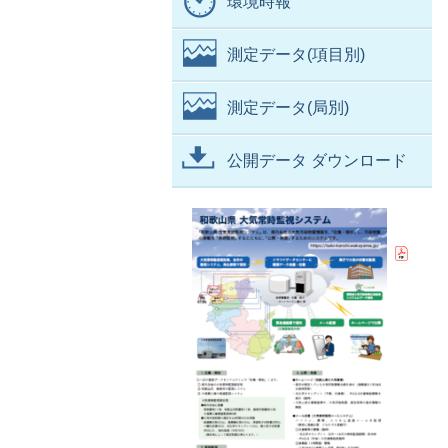
環境時報
測定データ(項目別)
測定データ(局別)
公開データ ダウンロード