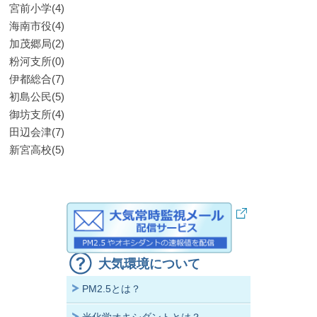
宮前小学(4)
海南市役(4)
加茂郷局(2)
粉河支所(0)
伊都総合(7)
初島公民(5)
御坊支所(4)
田辺会津(7)
新宮高校(5)
大気環境について
PM2.5とは？