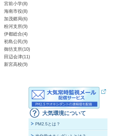
宮前小学(8)
海南市役(8)
加茂郷局(6)
粉河支所(9)
伊都総合(4)
初島公民(9)
御坊支所(10)
田辺会津(11)
新宮高校(9)
大気環境について
PM2.5とは？