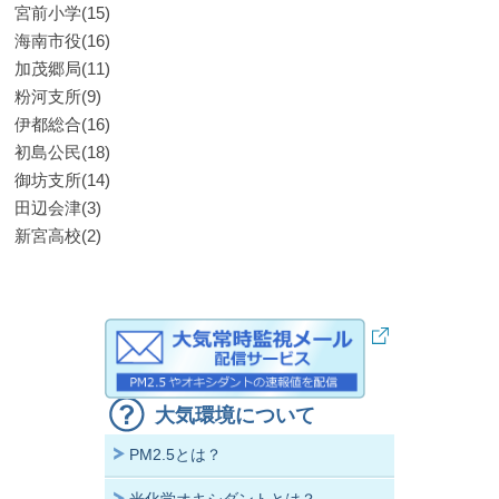
宮前小学(15)
海南市役(16)
加茂郷局(11)
粉河支所(9)
伊都総合(16)
初島公民(18)
御坊支所(14)
田辺会津(3)
新宮高校(2)
大気環境について
PM2.5とは？