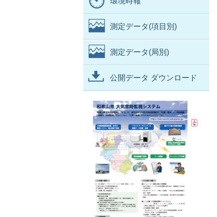
環境時報
測定データ(項目別)
測定データ(局別)
公開データ ダウンロード