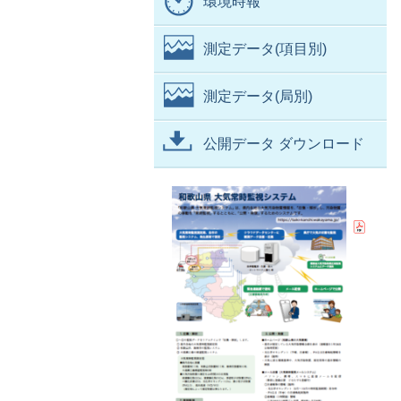
環境時報
測定データ(項目別)
測定データ(局別)
公開データ ダウンロード