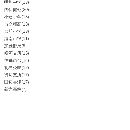
明和中学(13)
西保健セ(20)
小倉小学(15)
市立和高(13)
宮前小学(13)
海南市役(11)
加茂郷局(9)
粉河支所(15)
伊都総合(14)
初島公民(12)
御坊支所(17)
田辺会津(17)
新宮高校(7)