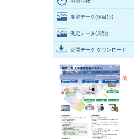
環境時報
測定データ(項目別)
測定データ(局別)
公開データ ダウンロード