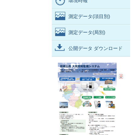
環境時報
測定データ(項目別)
測定データ(局別)
公開データ ダウンロード