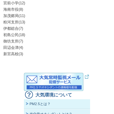
宮前小学(12)
海南市役(8)
加茂郷局(11)
粉河支所(13)
伊都総合(7)
初島公民(18)
御坊支所(7)
田辺会津(4)
新宮高校(3)
大気環境について
PM2.5とは？