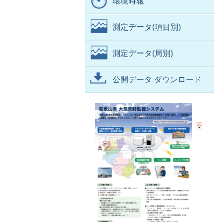
環境時報
測定データ(項目別)
測定データ(局別)
公開データ ダウンロード