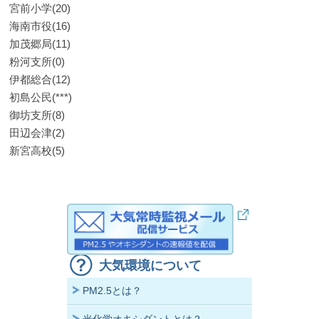
宮前小学(20)
海南市役(16)
加茂郷局(11)
粉河支所(0)
伊都総合(12)
初島公民(***)
御坊支所(8)
田辺会津(2)
新宮高校(5)
大気環境について
PM2.5とは？