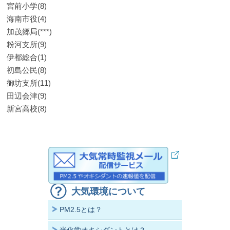
宮前小学(8)
海南市役(4)
加茂郷局(***)
粉河支所(9)
伊都総合(1)
初島公民(8)
御坊支所(11)
田辺会津(9)
新宮高校(8)
大気環境について
PM2.5とは？