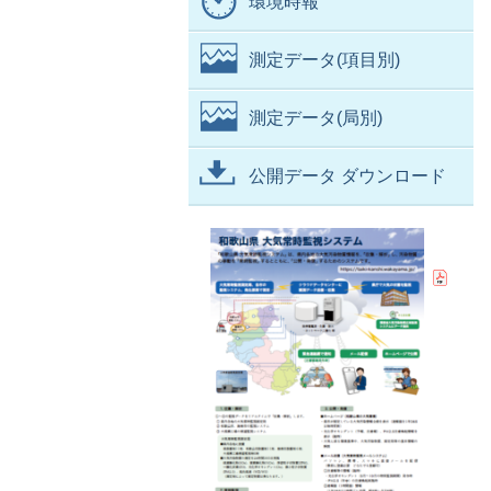
環境時報
測定データ(項目別)
測定データ(局別)
公開データ ダウンロード