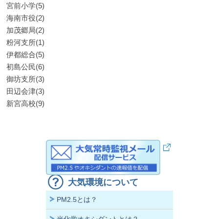
宮前小学(5)
海南市役(2)
加茂郷局(2)
粉河支所(1)
伊都総合(5)
初島公民(6)
御坊支所(3)
田辺会津(3)
新宮高校(9)
大気環境について
PM2.5とは？