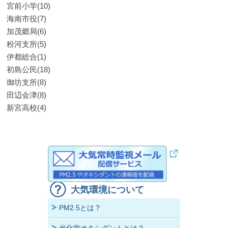
宮前小学(10)
海南市役(7)
加茂郷局(6)
粉河支所(5)
伊都総合(1)
初島公民(18)
御坊支所(8)
田辺会津(8)
新宮高校(4)
大気環境について
PM2.5とは？