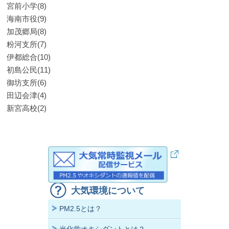
宮前小学(8)
海南市役(9)
加茂郷局(8)
粉河支所(7)
伊都総合(10)
初島公民(11)
御坊支所(6)
田辺会津(4)
新宮高校(2)
大気環境について
PM2.5とは？