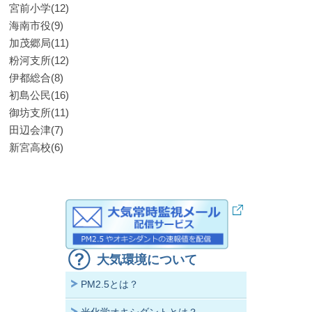
宮前小学(12)
海南市役(9)
加茂郷局(11)
粉河支所(12)
伊都総合(8)
初島公民(16)
御坊支所(11)
田辺会津(7)
新宮高校(6)
大気環境について
PM2.5とは？