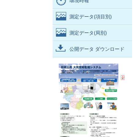
環境時報
測定データ(項目別)
測定データ(局別)
公開データ ダウンロード