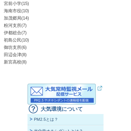
宮前小学(15)
海南市役(10)
加茂郷局(14)
粉河支所(7)
伊都総合(7)
初島公民(10)
御坊支所(6)
田辺会津(8)
新宮高校(8)
大気環境について
PM2.5とは？