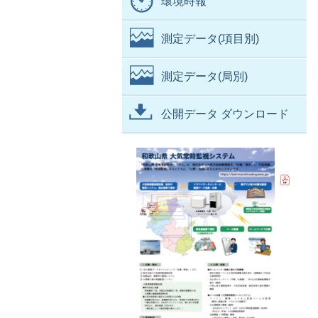
環境時報
測定データ(項目別)
測定データ(局別)
公開データ ダウンロード