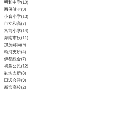
明和中学(10)
西保健セ(9)
小倉小学(10)
市立和高(7)
宮前小学(14)
海南市役(11)
加茂郷局(9)
粉河支所(4)
伊都総合(7)
初島公民(12)
御坊支所(8)
田辺会津(9)
新宮高校(2)