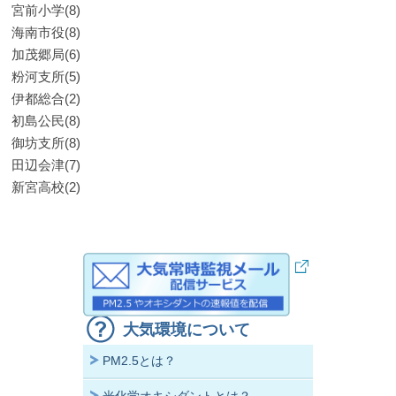
宮前小学(8)
海南市役(8)
加茂郷局(6)
粉河支所(5)
伊都総合(2)
初島公民(8)
御坊支所(8)
田辺会津(7)
新宮高校(2)
大気環境について
PM2.5とは？