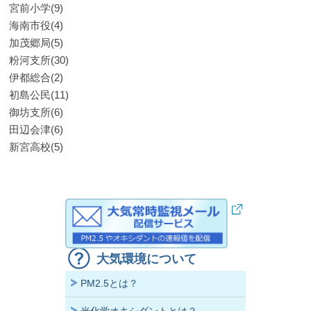
宮前小学(9)
海南市役(4)
加茂郷局(5)
粉河支所(30)
伊都総合(2)
初島公民(11)
御坊支所(6)
田辺会津(6)
新宮高校(5)
大気環境について
PM2.5とは？