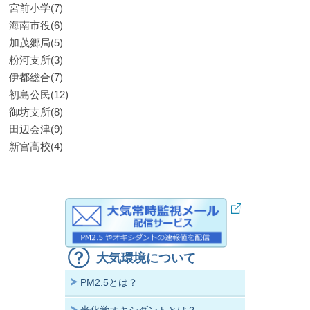
宮前小学(7)
海南市役(6)
加茂郷局(5)
粉河支所(3)
伊都総合(7)
初島公民(12)
御坊支所(8)
田辺会津(9)
新宮高校(4)
大気環境について
PM2.5とは？